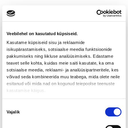
Veebilehel on kasutatud küpsiseid.
Kasutame küpsiseid sisu ja reklaamide
isikupärastamiseks, sotsiaalse meedia funktsioonide
pakkumiseks ning liikluse analüüsimiseks. Edastame
teavet selle kohta, kuidas meie saiti kasutate, ka oma
sotsiaalse meedia, reklaami- ja analüüsipartneritele, kes
võivad seda kombineerida muu teabega, mida olete neile
esitanud või mida nad on kogunud teiepoolse teenuste
kasutamise käigus.
Nõusoleku
Vajalik
valik