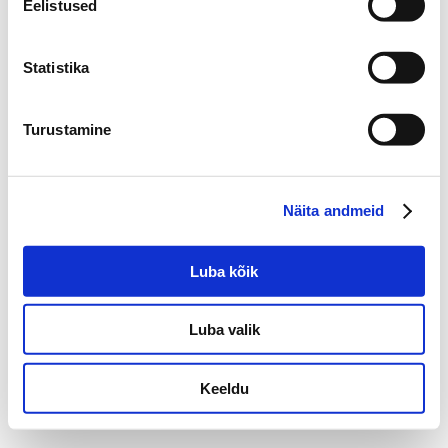
Eelistused
Vae 16, Laagri, 76401,
Harjumaa, Estonia
+372 650 1901
Statistika
Turustamine
©2022 Laboratorios BABÉ S.L.
Näita andmeid
ÕIGUSALANE TEAVE
KÜPSISTE POLIITIKA
PRIVAATSUSPOLIITIKA
KVALITEEDIPOLIITIKA
Luba kõik
Luba valik
Keeldu