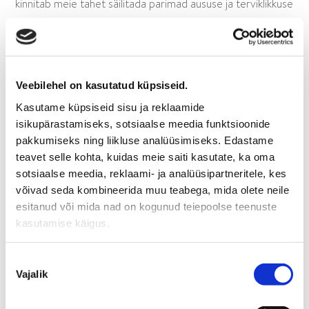
kinnitab meie tahet säilitada parimad aususe ja terviklikkuse
standardid.
Veebilehel on kasutatud küpsiseid.
Kasutame küpsiseid sisu ja reklaamide
isikupärastamiseks, sotsiaalse meedia funktsioonide
pakkumiseks ning liikluse analüüsimiseks. Edastame
teavet selle kohta, kuidas meie saiti kasutate, ka oma
sotsiaalse meedia, reklaami- ja analüüsipartneritele, kes
võivad seda kombineerida muu teabega, mida olete neile
esitanud või mida nad on kogunud teiepoolse teenuste
kasutamise käigus.
Nõusoleku
Vajalik
valik