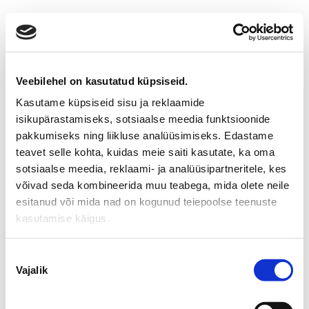
Veebilehel on kasutatud küpsiseid.
Kasutame küpsiseid sisu ja reklaamide
isikupärastamiseks, sotsiaalse meedia funktsioonide
pakkumiseks ning liikluse analüüsimiseks. Edastame
teavet selle kohta, kuidas meie saiti kasutate, ka oma
sotsiaalse meedia, reklaami- ja analüüsipartneritele, kes
võivad seda kombineerida muu teabega, mida olete neile
esitanud või mida nad on kogunud teiepoolse teenuste
kasutamise käigus.
Nõusoleku
Vajalik
valik