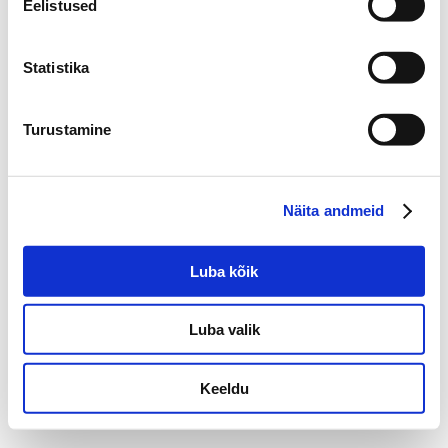
Eelistused
Vae 16, Laagri, 76401,
Harjumaa, Estonia
+372 650 1901
Statistika
Turustamine
©2022 Laboratorios BABÉ S.L.
Näita andmeid
ÕIGUSALANE TEAVE
KÜPSISTE POLIITIKA
PRIVAATSUSPOLIITIKA
KVALITEEDIPOLIITIKA
Luba kõik
Luba valik
Keeldu