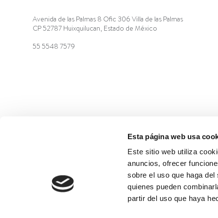
Avenida de las Palmas 8 Ofic 306 Villa de las Palmas
CP 52787 Huixquilucan, Estado de México
55 5548 7579
©2022 Laboratorios BABÉ S.L.
CÓDIGO ÉTICO
AVISO
Esta página web usa cook
Este sitio web utiliza cook
anuncios, ofrecer funcione
sobre el uso que haga del 
quienes pueden combinarla
partir del uso que haya he