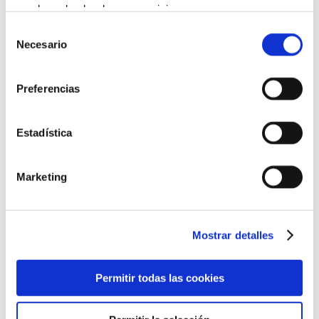
que haya hecho de sus servicios.
Selección
Más información
Necesario
de
consentimiento
Preferencias
Estadística
Marketing
Mostrar detalles
Permitir todas las cookies