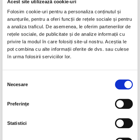
Acest site utilizează cookie-uri
Folosim cookie-uri pentru a personaliza conținutul și
anunțurile, pentru a oferi funcții de rețele sociale și pentru
a analiza traficul. De asemenea, le oferim partenerilor de
rețele sociale, de publicitate și de analize informații cu
privire la modul în care folosiți site-ul nostru. Aceștia le
Pediatric Șampon extra delicat
pot combina cu alte informații oferite de dvs. sau culese
în urma folosirii serviciilor lor.
Selecția
Necesare
consimțământului
Preferinţe
Statistici