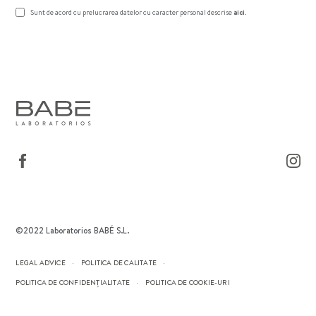
Sunt de acord cu prelucrarea datelor cu caracter personal descrise
aici
.
©2022 Laboratorios BABÉ S.L.
LEGAL ADVICE
POLITICA DE CALITATE
POLITICA DE CONFIDENȚIALITATE
POLITICA DE COOKIE-URI