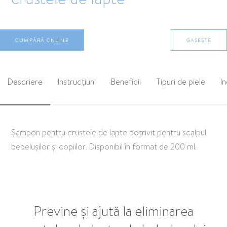
CUMPĂRĂ ONLINE
GASEȘTE
Descriere
Instrucțiuni
Beneficii
Tipuri de piele
I
Șampon pentru crustele de lapte potrivit pentru scalpul
bebelușilor și copiilor. Disponibil în format de 200 ml.
Previne și ajută la eliminarea