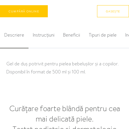
CUMPĂRĂ ONLINE
GASEȘTE
Descriere
Instrucțiuni
Beneficii
Tipuri de piele
I
Gel de duș potrivit pentru pielea bebelușilor și a copiilor.
Disponibil în format de 500 ml și 100 ml.
Curățare foarte blândă pentru cea
mai delicată piele.