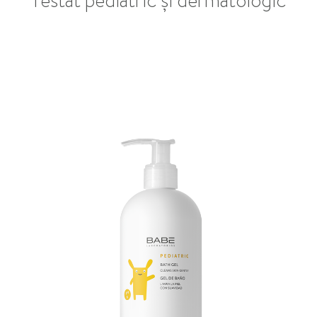
Testat pediatric și dermatologic