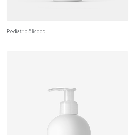
Pediatric õliseep