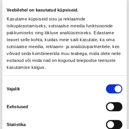
Veebilehel on kasutatud küpsiseid.
Kasutame küpsiseid sisu ja reklaamide
isikupärastamiseks, sotsiaalse meedia funktsioonide
pakkumiseks ning liikluse analüüsimiseks. Edastame
teavet selle kohta, kuidas meie saiti kasutate, ka oma
sotsiaalse meedia, reklaami- ja analüüsipartneritele, kes
võivad seda kombineerida muu teabega, mida olete neile
esitanud või mida nad on kogunud teiepoolse teenuste
kasutamise käigus.
Nõusoleku
Vajalik
valik
Eelistused
Statistika