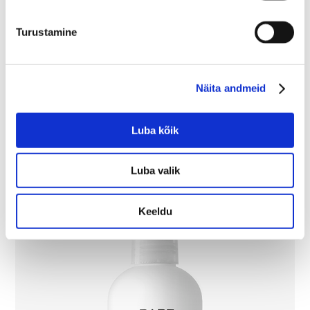
Turustamine
Pediatric shampoon eriti õrn
Näita andmeid
Luba kõik
Luba valik
Keeldu