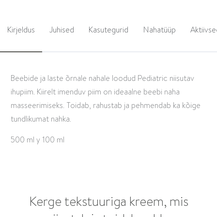
Kirjeldus
Juhised
Kasutegurid
Nahatüüp
Aktiivs
Beebide ja laste õrnale nahale loodud Pediatric niisutav
ihupiim. Kiirelt imenduv piim on ideaalne beebi naha
masseerimiseks. Toidab, rahustab ja pehmendab ka kõige
tundlikumat nahka.
500 ml y 100 ml
Kerge tekstuuriga kreem, mis