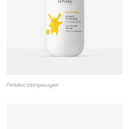
Pediatric intiimpesugeel