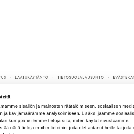
TUS
LAATUKÄYTÄNTÖ
TIETOSUOJALAUSUNTO
EVÄSTEKÄ
teitä
mamme sisällön ja mainosten räätälöimiseen, sosiaalisen medi
n ja kävijämäärämme analysoimiseen. Lisäksi jaamme sosiaali
alan kumppaneillemme tietoja siitä, miten käytät sivustoamme.
näitä tietoja muihin tietoihin, joita olet antanut heille tai joita 