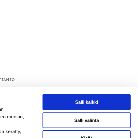
YTÄNTÖ
Salli kaikki
an
sen median,
Salli valinta
on kerätty,