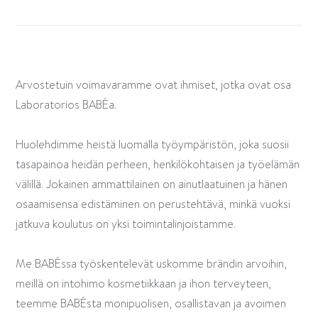
Arvostetuin voimavaramme ovat ihmiset, jotka ovat osa
Laboratorios BABÉa.
Huolehdimme heistä luomalla työympäristön, joka suosii
tasapainoa heidän perheen, henkilökohtaisen ja työelämän
välillä. Jokainen ammattilainen on ainutlaatuinen ja hänen
osaamisensa edistäminen on perustehtävä, minkä vuoksi
jatkuva koulutus on yksi toimintalinjoistamme.
Me BABÉssa työskentelevät uskomme brändin arvoihin,
meillä on intohimo kosmetiikkaan ja ihon terveyteen,
teemme BABÉsta monipuolisen, osallistavan ja avoimen