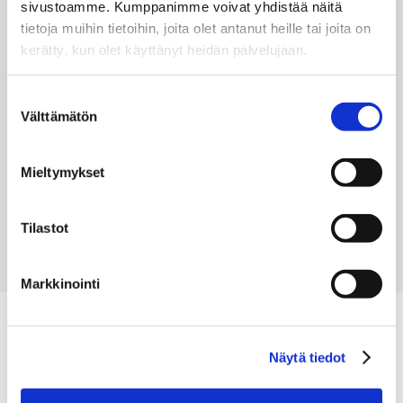
“Yritys, joka varmistaa tasa-arvon
“
sivustoamme. Kumppanimme voivat yhdistää näitä
ja tasa-arvon eri työtehtävissä.”
l
tietoja muihin tietoihin, joita olet antanut heille tai joita on
kerätty, kun olet käyttänyt heidän palvelujaan.
n
o
Suostumuksen
Välttämätön
valinta
Mieltymykset
Cristina Bordils - General Manager
Car
Tilastot
Markkinointi
Näytä tiedot