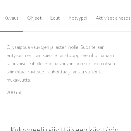
Kuvaus
Ohjeet
Edut
Ihotyyppi
Aktiiviset ainesos
Öljysaippua vauvojen ja lasten iholle. Suositellaan
erityisesti erittäin kuivalle tai atooppiseen ihottumaan
taipuvaiselle iholle. Suojaa vauvan ihon suojakerroksen
toimintaa, ravitsee, rauhoittaa ja antaa välitöntä
mukavuutta.
200 ml
Kylpygeeli päivittäiseen käyttöön.