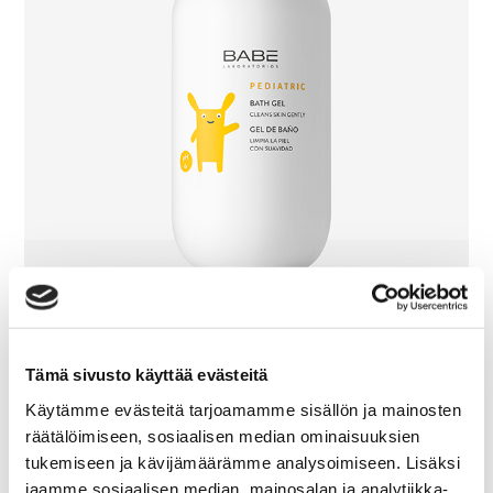
Tämä sivusto käyttää evästeitä
Pediatric Bath Gel
Käytämme evästeitä tarjoamamme sisällön ja mainosten
räätälöimiseen, sosiaalisen median ominaisuuksien
tukemiseen ja kävijämäärämme analysoimiseen. Lisäksi
jaamme sosiaalisen median, mainosalan ja analytiikka-