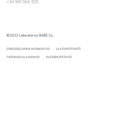
+34 961 366 320
©2022 Laboratorios BABÉ S.L.
OIKEUDELLINEN HUOMAUTUS
LAATUKÄYTÄNTÖ
TIETOSUOJALAUSUNTO
EVÄSTEKÄYTÄNTÖ