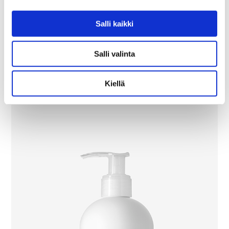
Salli kaikki
Salli valinta
Extra Mild Pediatric Shampoo
Kiellä