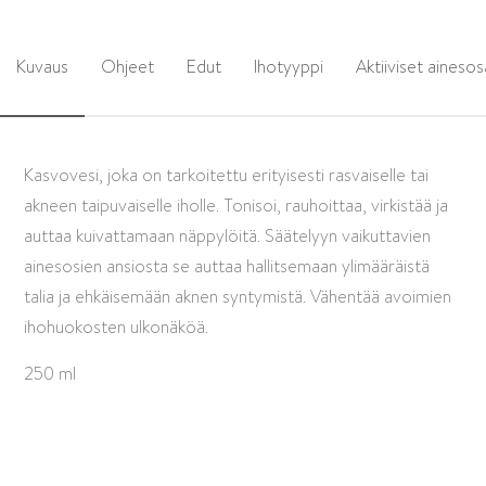
Kuvaus
Ohjeet
Edut
Ihotyyppi
Aktiiviset ainesos
Kasvovesi, joka on tarkoitettu erityisesti rasvaiselle tai
akneen taipuvaiselle iholle. Tonisoi, rauhoittaa, virkistää ja
auttaa kuivattamaan näppylöitä. Säätelyyn vaikuttavien
ainesosien ansiosta se auttaa hallitsemaan ylimääräistä
talia ja ehkäisemään aknen syntymistä. Vähentää avoimien
ihohuokosten ulkonäköä.
250 ml