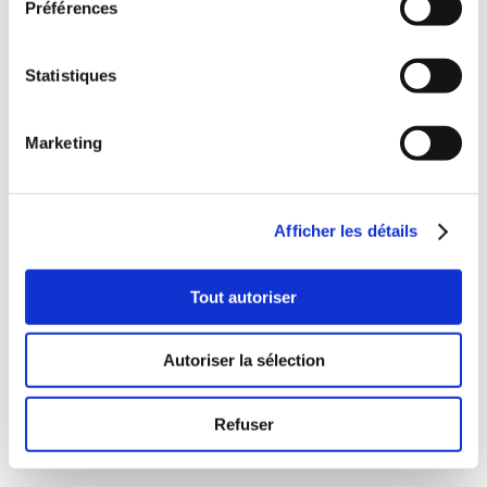
Préférences
Statistiques
43 avenue du Président Pompidou
92500 Rueil Malmaison
+33 0788494698
Marketing
Afficher les détails
©2022 Laboratorios BABÉ S.L.
Tout autoriser
LEGAL ADVICE
CHARTE DE QUALITÉ
POLITIQUE DE CONFIDENTIALITÉ
POLITIQUE RELATIVE AUX COOKIES
Autoriser la sélection
Refuser