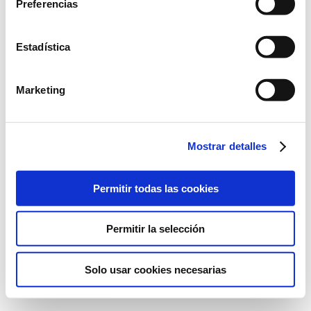
Preferencias
Calle 21 # 950 Oficina 202,
Corpac, San Isidro, Lima, Perú.
+51942970258
Estadística
Marketing
©2022 Laboratorios BABÉ S.L.
Mostrar detalles
AVISO LEGAL
POLÍTICA DE CALIDAD
POLÍTICA DE PRIVACIDAD
POLÍTICA DE COOKIES
Permitir todas las cookies
Permitir la selección
Solo usar cookies necesarias