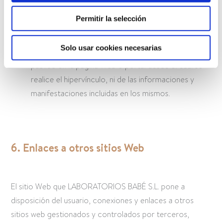
servicios y contenidos ofrecidos en dicha página
web o portal.
Permitir la selección
LABORATORIOS BABÉ S.L. no será responsable de
Solo usar cookies necesarias
los contenidos o servicios puestos a disposición del
público en la página Web o portal desde el cual se
realice el hipervínculo, ni de las informaciones y
manifestaciones incluidas en los mismos.
6. Enlaces a otros sitios Web
El sitio Web que LABORATORIOS BABÉ S.L. pone a
disposición del usuario, conexiones y enlaces a otros
sitios web gestionados y controlados por terceros,