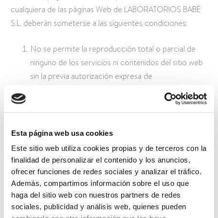
cualquiera de las páginas Web de LABORATORIOS BABÉ
S.L. deberán someterse a las siguientes condiciones:
No se permite la reproducción total o parcial de
ninguno de los servicios ni contenidos del sitio web
sin la previa autorización expresa de
LABORATORIOS BABÉ S.L.
Todo enlace de terceros a la página Web debe
serlo a su página principal, quedando expresamente
Esta página web usa cookies
prohibido los “deep links” o enlaces profundos, los
Este sitio web utiliza cookies propias y de terceros con la
enlaces IMG o de imagen, ni los “frames” con las
finalidad de personalizar el contenido y los anuncios,
páginas de LABORATORIOS BABÉ S.L., así como
ofrecer funciones de redes sociales y analizar el tráfico.
cualquier otro aprovechamiento de los contenidos
Además, compartimos información sobre el uso que
de la página Web a favor de terceros no
haga del sitio web con nuestros partners de redes
autorizados.
sociales, publicidad y análisis web, quienes pueden