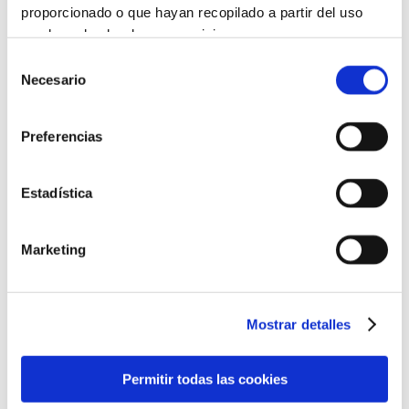
proporcionado o que hayan recopilado a partir del uso
que haya hecho de sus servicios.
Selección
Más información
Necesario
de
consentimiento
Limpiador Purificante
Preferencias
Estadística
Marketing
Mostrar detalles
Permitir todas las cookies