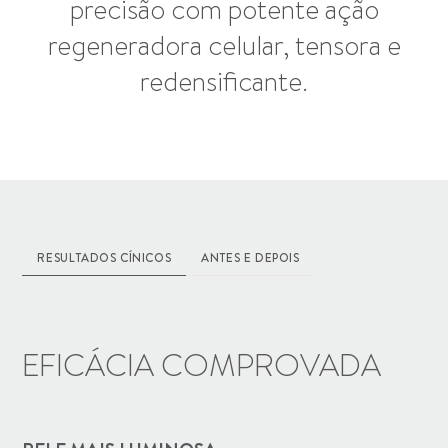
precisão com potente ação
regeneradora celular, tensora e
redensificante.
RESULTADOS CÍNICOS
ANTES E DEPOIS
EFICÁCIA COMPROVADA
DIA 0