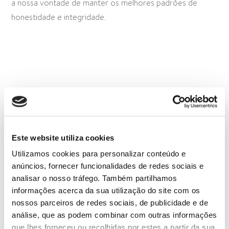
a nossa vontade de manter os melhores padrões de
honestidade e integridade.
SERVIR BEM, A TEMPO, TUDO O QUE NOS FOI
PEDIDO
Este website utiliza cookies
TRABALHO LIMPO, ORDENADO E ORGANIZADO
Utilizamos cookies para personalizar conteúdo e
À PRIMEIRA
anúncios, fornecer funcionalidades de redes sociais e
analisar o nosso tráfego. Também partilhamos
informações acerca da sua utilização do site com os
CUIDAR DA IMAGEM
nossos parceiros de redes sociais, de publicidade e de
análise, que as podem combinar com outras informações
que lhes forneceu ou recolhidas por estes a partir da sua