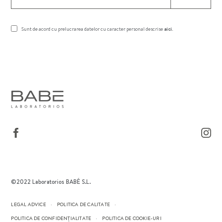
Sunt de acord cu prelucrarea datelor cu caracter personal descrise
aici
.
©2022 Laboratorios BABÉ S.L.
LEGAL ADVICE
POLITICA DE CALITATE
POLITICA DE CONFIDENȚIALITATE
POLITICA DE COOKIE-URI