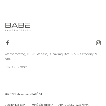
Magyarország, 1138 Budapest, Dunavirág utca 2-6. 1-es torony. 5.
em.
+36 1 237 0005
©2022 Laboratorios BABÉ S.L.
JOGI NYILATKOZAT
MINŐSÉGPOLITIKA
ADATVÉDELMI SZABÁLYZAT