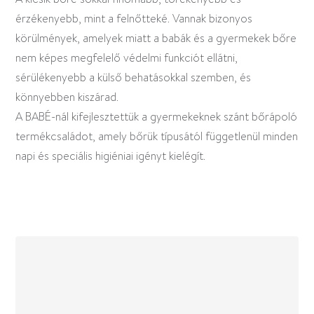
érzékenyebb, mint a felnőtteké. Vannak bizonyos
körülmények, amelyek miatt a babák és a gyermekek bőre
nem képes megfelelő védelmi funkciót ellátni,
sérülékenyebb a külső behatásokkal szemben, és
könnyebben kiszárad.
A BABÉ-nál kifejlesztettük a gyermekeknek szánt bőrápoló
termékcsaládot, amely bőrük típusától függetlenül minden
napi és speciális higiéniai igényt kielégít.