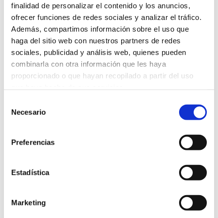
finalidad de personalizar el contenido y los anuncios,
ofrecer funciones de redes sociales y analizar el tráfico.
Además, compartimos información sobre el uso que
haga del sitio web con nuestros partners de redes
sociales, publicidad y análisis web, quienes pueden
combinarla con otra información que les haya
proporcionado o que hayan recopilado a partir del uso
que haya hecho de sus servicios.
Selección
Más información
Necesario
de
Gyermek fürdető gél
consentimiento
Preferencias
Estadística
Marketing