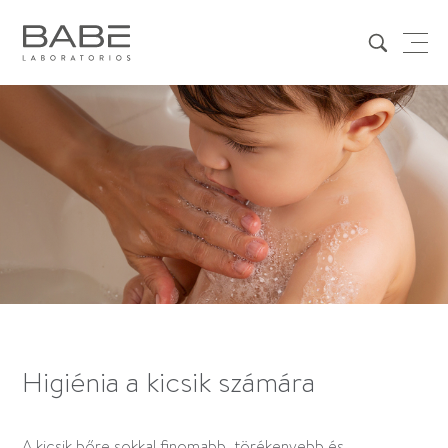
Higiénia a kicsik számára
A kicsik bőre sokkal finomabb, törékenyebb és