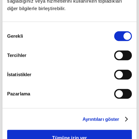
sağladığınız veya hizmetlerini kullanırken topladıkları
diğer bilgilerle birleştirebilir.
Onay
Gerekli
Seçimi
Tercihler
İstatistikler
Pazarlama
BABÉ ÜRÜNLERINI MI ARIYORSUNUZ?
SIZE EN YAKIN ECZANEYI ÖĞRENIN.
Nereden alınır?
Ayrıntıları göster
Tümüne izin ver