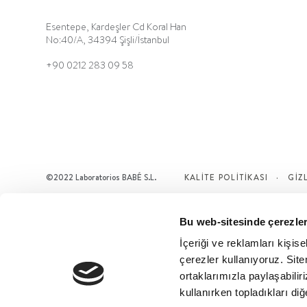
Esentepe, Kardeşler Cd Koral Han
No:40/A, 34394 Şişli/İstanbul
+90 0212 283 09 58
©2022 Laboratorios BABÉ S.L.
KALITE POLITIKASI
GİZ
Bu web-sitesinde çerezler
İçeriği ve reklamları kişis
çerezler kullanıyoruz. Sitem
ortaklarımızla paylaşabiliri
kullanırken topladıkları diğer