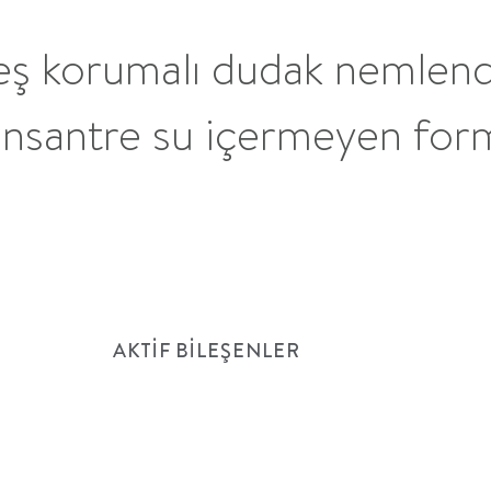
ş korumalı dudak nemlen
nsantre su içermeyen for
AKTIF BILEŞENLER