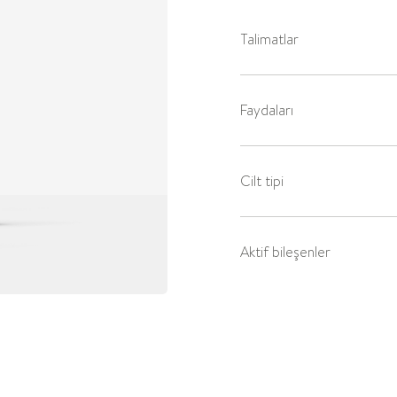
Talimatlar
Faydaları
Cilt tipi
Aktif bileşenler
İçindekiler listesine bakın
Nasıl kullanılır