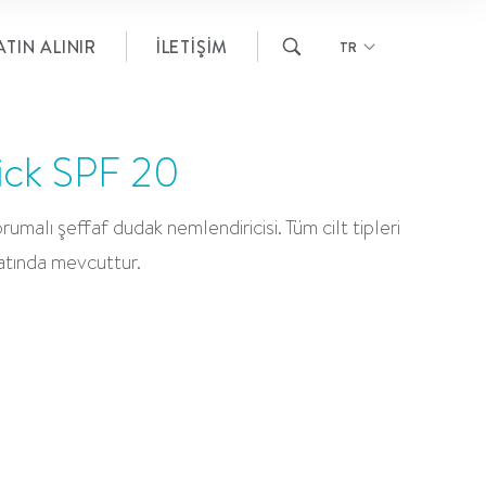
TIN ALINIR
İLETIŞIM
TR
tick SPF 20
malı şeffaf dudak nemlendiricisi. Tüm cilt tipleri
atında mevcuttur.