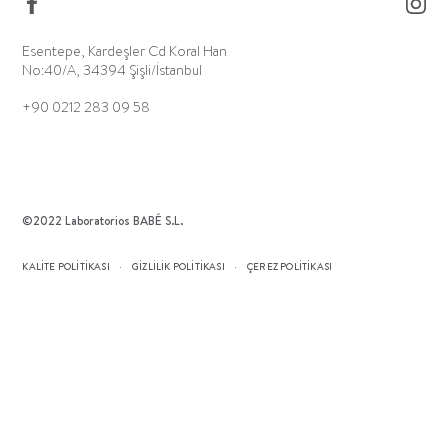
Esentepe, Kardeşler Cd Koral Han
No:40/A, 34394 Şişli/İstanbul
+90 0212 283 09 58
©2022 Laboratorios BABÉ S.L.
KALITE POLITIKASI
GİZLİLİK POLİTİKASI
ÇEREZ POLITIKASI