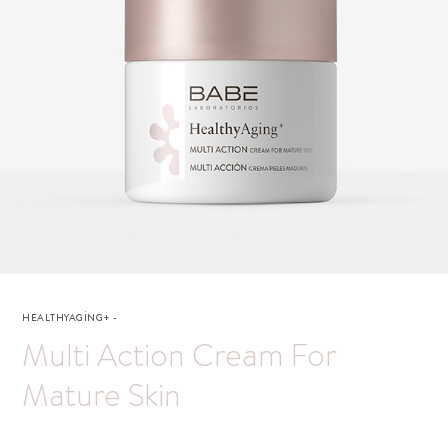
HEALTHYAGING+
-
Multi Action Cream For
Mature Skin