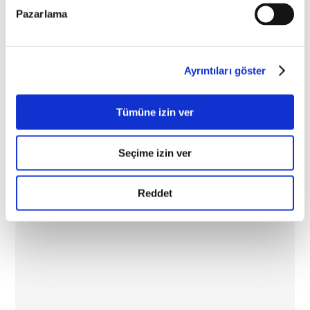
Pazarlama
Ayrıntıları göster
Tümüne izin ver
Multi Defense Age Rescue Ampoules
Seçime izin ver
Reddet