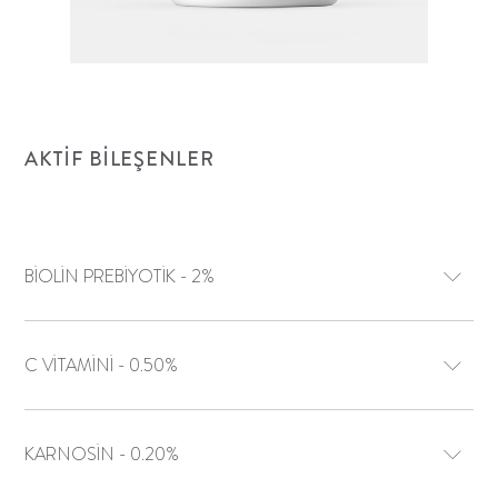
AKTIF BILEŞENLER
BİOLİN PREBİYOTİK - 2%
C VİTAMİNİ - 0.50%
KARNOSİN - 0.20%