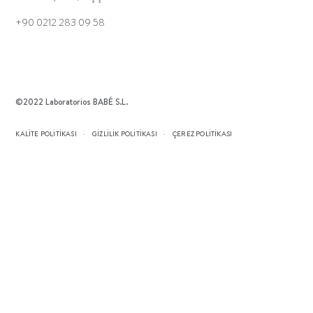
+90 0212 283 09 58
©2022 Laboratorios BABÉ S.L.
KALITE POLITIKASI
GİZLİLİK POLİTİKASI
ÇEREZ POLITIKASI