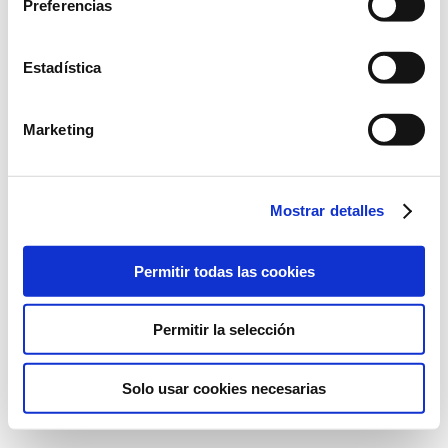
Preferencias
Conde Alessandro Volta, 7. 46980
Paterna, Valencia
+34 961 366 320
Estadística
Marketing
©2022 Laboratorios BABÉ S.L.
Mostrar detalles
LEGAL ADVICE
QUALITY POLITICS
PRIVACY POLICY
COOKIES POLICY
Permitir todas las cookies
Permitir la selección
Solo usar cookies necesarias