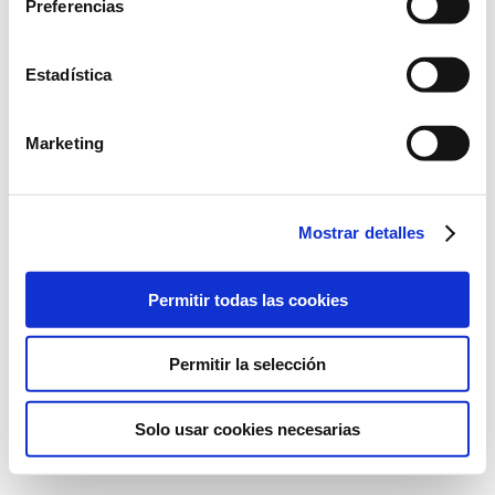
Preferencias
Conde Alessandro Volta, 7. 46980
Paterna, Valencia
+34 961 366 320
Estadística
Marketing
©2022 Laboratorios BABÉ S.L.
Mostrar detalles
LEGAL ADVICE
QUALITY POLITICS
PRIVACY POLICY
COOKIES POLICY
Permitir todas las cookies
Permitir la selección
Solo usar cookies necesarias