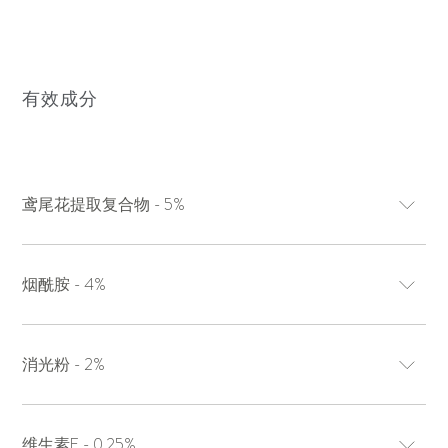
有效成分
鸢尾花提取复合物 - 5%
烟酰胺 - 4%
消光粉 - 2%
维生素E - 0.25%