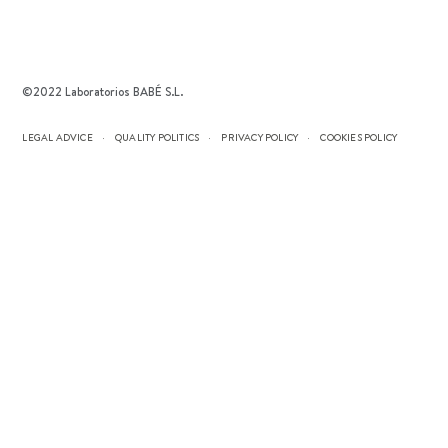
©2022 Laboratorios BABÉ S.L.
LEGAL ADVICE
QUALITY POLITICS
PRIVACY POLICY
COOKIES POLICY