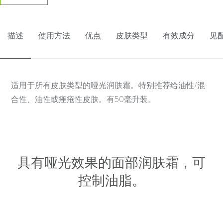
描述
使用方法
优点
皮肤类型
有效成分
见
适用于所有皮肤类型的哑光润肤霜。特别推荐给油性/混
合性、油性或痤疮性皮肤。有50毫升装。
具有哑光效果的面部润肤霜，可
控制油脂。