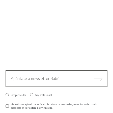
Soy particular
Soy profesional
He leído y acepto el tratamiento de mis datos personales, de conformidad con lo
dispuesto en la
Política de Privacidad
.