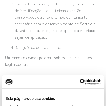
Prazos de conservação da informação: os dados
de identificação dos participantes serão
conservados durante o tempo estritamente
necessário para o desenvolvimento do Sorteio e
durante os prazos legais que, quando apropriado,
sejam de aplicação.
Base jurídica do tratamento:
Utilizamos os dados pessoais sob as seguintes bases
legitimadoras:
– Dados necessários para a execução de um contrato,
entendido como tal, o cumprimento das presentes bases
jurídicas tanto por parte dos Laboratorios Babé como do
participante.
Esta página web usa cookies
Este sitio web utiliza cookies propias y de terceros con la