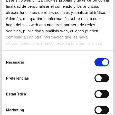
– Dados necessários para o cumprimento das
finalidad de personalizar el contenido y los anuncios,
obrigações legais. A título de exemplo e não limitativo, o
ofrecer funciones de redes sociales y analizar el tráfico.
Real Decreto Legislativo 1/2007, de 16 de novembro, que
Además, compartimos información sobre el uso que
aprova o texto revisto da Lei Geral de Defesa dos
haga del sitio web con nuestros partners de redes
sociales, publicidad y análisis web, quienes pueden
Consumidores e Utilizadores e outras leis
combinarla con otra información que les haya
complementares.
proporcionado o que hayan recopilado a partir del uso
que haya hecho de sus servicios.
– Consentimento do participante, nos casos em que os
Selección
Laboratorios Babé o solicitem expressamente.
Más información
Necesario
de
consentimiento
No entanto, no caso de retirar o seu consentimento, tal
Preferencias
não afetará a legalidade dos tratamentos efetuados
anteriormente.
Estadística
Cessão de dados: para cumprir as finalidades
mencionadas no ponto 2, partilhamos os seus
Marketing