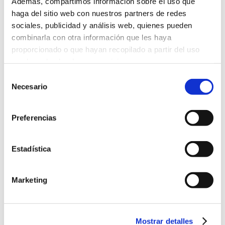
Además, compartimos información sobre el uso que
haga del sitio web con nuestros partners de redes
sociales, publicidad y análisis web, quienes pueden
combinarla con otra información que les haya
proporcionado o que hayan recopilado a partir del uso
que haya hecho de sus servicios.
Selección
Más información
Necesario
de
consentimiento
Preferencias
Estadística
Marketing
Mostrar detalles