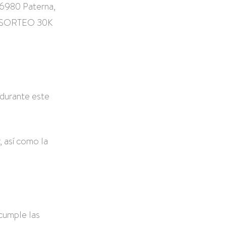
46980 Paterna,
ado SORTEO 30K
o durante este
, así como la
 cumple las