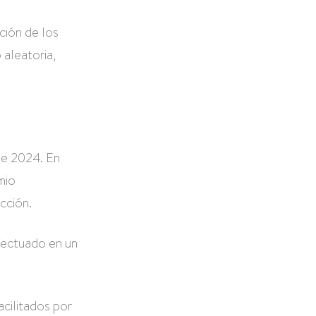
cción de los
 aleatoria,
de 2024. En
mio
cción.
efectuado en un
acilitados por