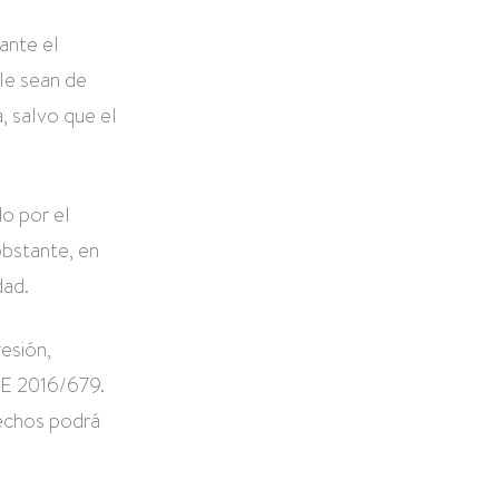
ante el
 le sean de
, salvo que el
do por el
obstante, en
dad.
resión,
 UE 2016/679.
rechos podrá