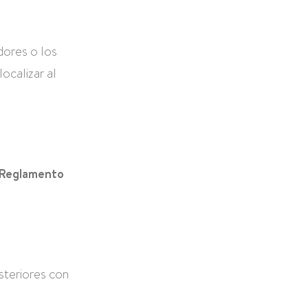
dores o los
ocalizar al
l Reglamento
steriores con