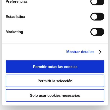
Preferencias
Conde Alessandro Volta, 7. 46980
Paterna, Valencia
+34 961 366 320
Estadística
Marketing
©2022 Laboratorios BABÉ S.L.
Mostrar detalles
AVISO LEGAL
POLÍTICA DE CALIDAD
POLÍTICA DE PRIVACIDAD
POLÍTICA DE COOKIES
Permitir todas las cookies
Permitir la selección
Solo usar cookies necesarias