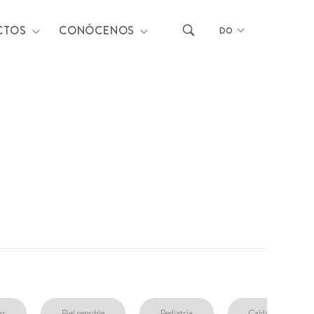
CTOS
CONÓCENOS
DO
ar
Piel sensible
Pediatría
Caída capilar