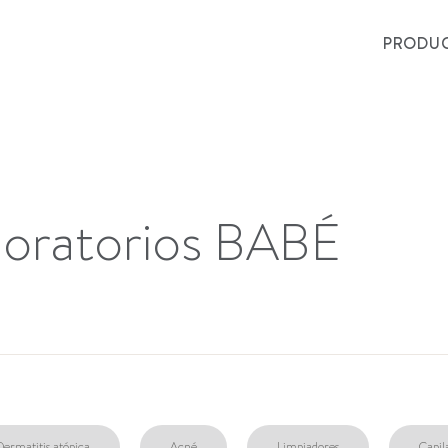
PRODU
boratorios BABÉ
Dermatitis atópica
Acné
Limpiadores
Capil