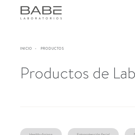
INICIO
-
PRODUCTOS
Productos de La
HealthyAging+
Fotoprotección facial