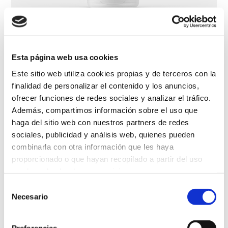
Crema Emoliente Pediátrica
Esta página web usa cookies
Este sitio web utiliza cookies propias y de terceros con la
finalidad de personalizar el contenido y los anuncios,
ofrecer funciones de redes sociales y analizar el tráfico.
Además, compartimos información sobre el uso que
haga del sitio web con nuestros partners de redes
sociales, publicidad y análisis web, quienes pueden
combinarla con otra información que les haya
proporcionado o que hayan recopilado a partir del uso
que haya hecho de sus servicios.
Selección
Más información
Necesario
de
consentimiento