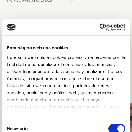
La piel de los más pequeños es más frágil y delicada que
Esta página web usa cookies
la de los adultos y, por tanto, necesita una atención
Este sitio web utiliza cookies propias y de terceros con la
especial. Descubre de la mano de IM Farmacias las
finalidad de personalizar el contenido y los anuncios,
necesidades específicas para el cuidado de la piel infantil.
ofrecer funciones de redes sociales y analizar el tráfico.
Además, compartimos información sobre el uso que
haga del sitio web con nuestros partners de redes
sociales, publicidad y análisis web, quienes pueden
combinarla con otra información que les haya
proporcionado o que hayan recopilado a partir del uso
que haya hecho de sus servicios.
Selección
Más información
Necesario
de