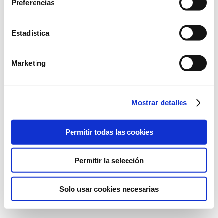
Preferencias
Conde Alessandro Volta, 7. 46980
Paterna, Valencia
+34 961 366 320
Estadística
Marketing
©2022 Laboratorios BABÉ S.L.
Mostrar detalles
AVISO LEGAL
POLÍTICA DE CALIDAD
POLÍTICA DE PRIVACIDAD
POLÍTICA DE COOKIES
Permitir todas las cookies
Permitir la selección
Solo usar cookies necesarias