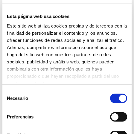
Esta página web usa cookies
Este sitio web utiliza cookies propias y de terceros con la
finalidad de personalizar el contenido y los anuncios,
ofrecer funciones de redes sociales y analizar el tráfico.
Además, compartimos información sobre el uso que
haga del sitio web con nuestros partners de redes
sociales, publicidad y análisis web, quienes pueden
combinarla con otra información que les haya
proporcionado o que hayan recopilado a partir del uso
Ampollas Proteoglycan F+F
que haya hecho de sus servicios.
Selección
Más información
Necesario
de
consentimiento
Innovación en ampollas
Preferencias
Las
Ampollas Proteoglycan F+F
de BABÉ son monodosis