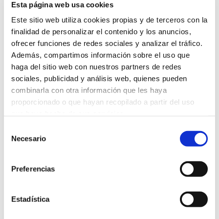
todos los productos de
la línea de limpieza pediátrica de
Esta página web usa cookies
BABÉ Laboratorios
, que este año se completa con la
Este sitio web utiliza cookies propias y de terceros con la
novedosa
Agua Micelar Dermolimpiadora
. Sirve tanto
finalidad de personalizar el contenido y los anuncios,
ofrecer funciones de redes sociales y analizar el tráfico.
como sustitutivo del baño diario para ocasiones
Además, compartimos información sobre el uso que
puntuales, como para cumplir la función limpiadora de las
haga del sitio web con nuestros partners de redes
toallitas. No necesita entrar en contacto con el agua y
sociales, publicidad y análisis web, quienes pueden
sus múltiples activos lo convierten en el producto ideal
combinarla con otra información que les haya
para limpiar y suavizar la piel entre cambio de pañales y
proporcionado o que hayan recopilado a partir del uso
antes y después de la comidas. Su composición a base de
que haya hecho de sus servicios.
micelas es respetuosa con su delicada piel y no contiene
Selección
Más información
Necesario
jabón.
de
consentimiento
Las uñas ya son otra historia: hay que extremar la
Preferencias
precaución y usar tijeras con punta redonda para las
primeras manicuras. Te recomendamos que lo hagas
Estadística
después del baño porque las uñas estarán más blandas.