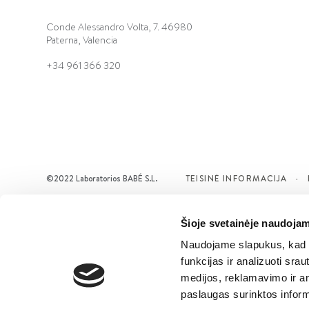
Conde Alessandro Volta, 7. 46980
Paterna, Valencia
+34 961 366 320
©2022 Laboratorios BABÉ S.L.
TEISINĖ INFORMACIJA
Šioje svetainėje naudojam
Naudojame slapukus, kad g
funkcijas ir analizuoti sr
medijos, reklamavimo ir ana
paslaugas surinktos inform