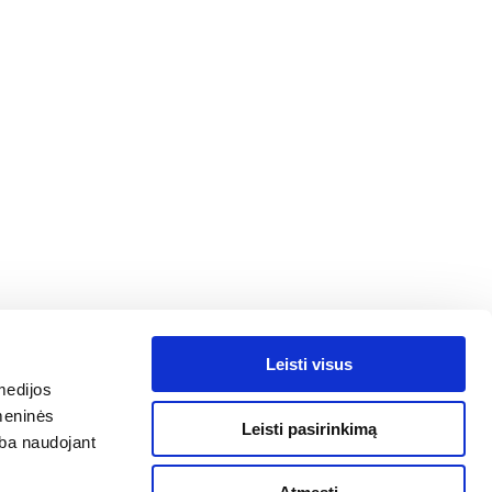
A
Leisti visus
medijos
omeninės
Leisti pasirinkimą
arba naudojant