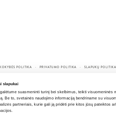
KOKYBĖS POLITIKA
PRIVATUMO POLITIKA
SLAPUKŲ POLITIK
i slapukai
alėtume suasmeninti turinį bei skelbimus, teikti visuomeninės 
autą. Be to, svetainės naudojimo informaciją bendriname su visu
lizės partneriais, kurie gali ją pridėti prie kitos jūsų pateiktos 
acijos.