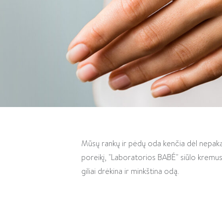
Mūsų rankų ir pėdų oda kenčia dėl nepaka
poreikį, "Laboratorios BABÉ" siūlo kremus
giliai drėkina ir minkština odą.