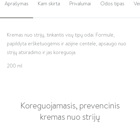
Aprašymas
Kam skirta
Privalumai
Odos tipas
Ve
Kremas nuo strijų, tinkantis visų tipų odai. Formulė,
papildyta erškėtuogėmis ir azijine centele, apsaugo nuo
strijų atsiradimo ir jas koreguoja.
200 ml
Koreguojamasis, prevencinis
kremas nuo strijų