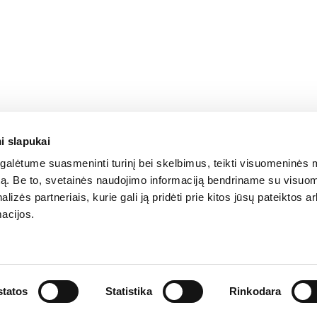
i slapukai
alėtume suasmeninti turinį bei skelbimus, teikti visuomeninės 
autą. Be to, svetainės naudojimo informaciją bendriname su visu
lizės partneriais, kurie gali ją pridėti prie kitos jūsų pateiktos 
acijos.
KOKYBĖS POLITIKA
PRIVATUMO POLITIKA
SLAPUKŲ POLITIK
tatos
Statistika
Rinkodara