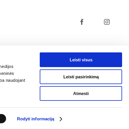
Leisti visus
medijos
omeninės
Leisti pasirinkimą
arba naudojant
Atmesti
A
Rodyti informaciją