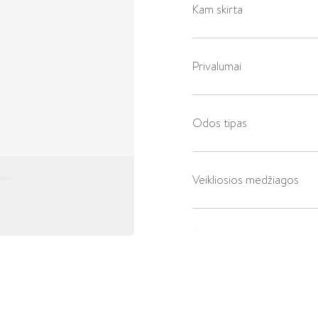
Kam skirta
Privalumai
Odos tipas
Veikliosios medžiagos
Žiūrėkite ingredientų sąra
Naudojimo būdas