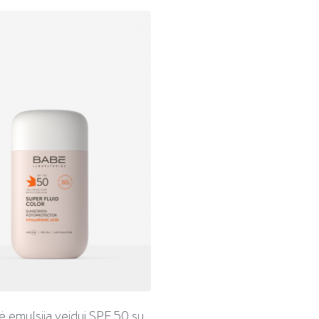
 emulsija veidui SPF 50 su