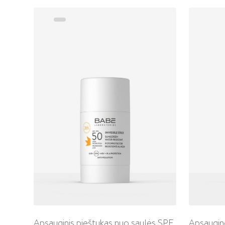
Apsauginis pieštukas nuo saulės SPF
Apsauginė