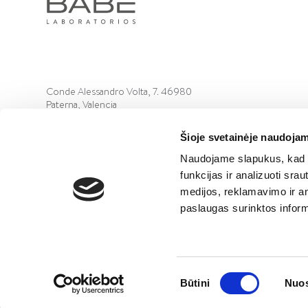
Conde Alessandro Volta, 7. 46980
Paterna, Valencia
+34 961 366 320
Šioje svetainėje naudojam
Naudojame slapukus, kad g
funkcijas ir analizuoti sr
medijos, reklamavimo ir ana
paslaugas surinktos inform
©2022 Laboratorios BABÉ S.L.
TEISINĖ INFORMACIJA
Sutikimo
Būtini
Nuos
pasirinkimas