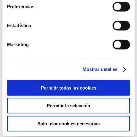
Preferencias
Ronda de Guglielmo Marconi, 13
Estadística
46980 Paterna, Valencia
961 36 63 20
Marketing
Mostrar detalles
©2022 Laboratorios BABÉ S.L.
Permitir todas las cookies
CÓDIGO ÉTICO
AVISO LEGAL
POLÍTICA DE CALIDAD
POLÍTICA DE PRIVACIDAD
POLÍTICA DE COOKIES
Permitir la selección
CANAL DE CUMPLIMIENTO
Solo usar cookies necesarias