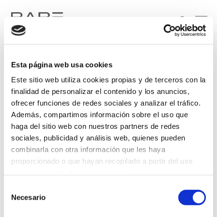
Esta página web usa cookies
Este sitio web utiliza cookies propias y de terceros con la
finalidad de personalizar el contenido y los anuncios,
ofrecer funciones de redes sociales y analizar el tráfico.
Además, compartimos información sobre el uso que
Soy particular
Soy profesional
haga del sitio web con nuestros partners de redes
sociales, publicidad y análisis web, quienes pueden
He leído y acepto el tratamiento de mis datos personales, de conformidad con lo
combinarla con otra información que les haya
dispuesto en la
Política de Privacidad
.
proporcionado o que hayan recopilado a partir del uso
que haya hecho de sus servicios.
Selección
Más información
Necesario
de
consentimiento