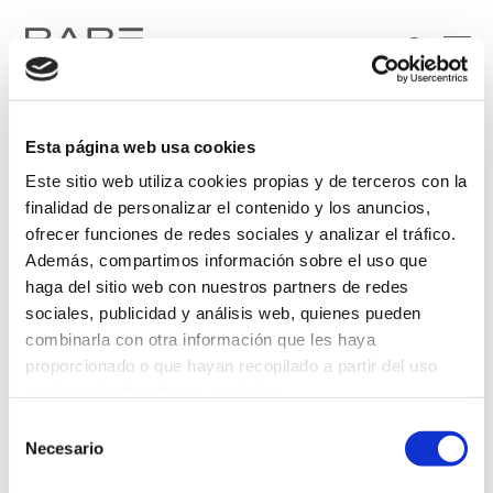
Esta página web usa cookies
Este sitio web utiliza cookies propias y de terceros con la
finalidad de personalizar el contenido y los anuncios,
ofrecer funciones de redes sociales y analizar el tráfico.
Además, compartimos información sobre el uso que
Soy particular
Soy profesional
haga del sitio web con nuestros partners de redes
sociales, publicidad y análisis web, quienes pueden
He leído y acepto el tratamiento de mis datos personales, de conformidad con lo
combinarla con otra información que les haya
dispuesto en la
Política de Privacidad
.
proporcionado o que hayan recopilado a partir del uso
que haya hecho de sus servicios.
Selección
Más información
Necesario
de
consentimiento