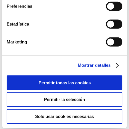
Preferencias
Ronda de Guglielmo Marconi, 13
Estadística
46980 Paterna, Valencia
961 36 63 20
Marketing
Mostrar detalles
©2022 Laboratorios BABÉ S.L.
Permitir todas las cookies
CÓDIGO ÉTICO
AVISO LEGAL
POLÍTICA DE CALIDAD
POLÍTICA DE PRIVACIDAD
POLÍTICA DE COOKIES
Permitir la selección
CANAL DE CUMPLIMIENTO
Solo usar cookies necesarias