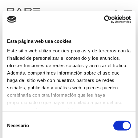
Esta página web usa cookies
Este sitio web utiliza cookies propias y de terceros con la
finalidad de personalizar el contenido y los anuncios,
ofrecer funciones de redes sociales y analizar el tráfico.
Además, compartimos información sobre el uso que
Soy particular
Soy profesional
haga del sitio web con nuestros partners de redes
sociales, publicidad y análisis web, quienes pueden
He leído y acepto el tratamiento de mis datos personales, de conformidad con lo
combinarla con otra información que les haya
dispuesto en la
Política de Privacidad
.
proporcionado o que hayan recopilado a partir del uso
que haya hecho de sus servicios.
Selección
Más información
Necesario
de
consentimiento