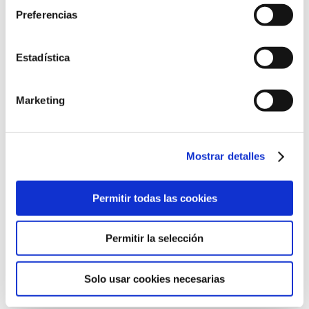
Preferencias
Ronda de Guglielmo Marconi, 13
Estadística
46980 Paterna, Valencia
961 36 63 20
Marketing
Mostrar detalles
©2022 Laboratorios BABÉ S.L.
Permitir todas las cookies
CÓDIGO ÉTICO
AVISO LEGAL
POLÍTICA DE CALIDAD
POLÍTICA DE PRIVACIDAD
POLÍTICA DE COOKIES
Permitir la selección
CANAL DE CUMPLIMIENTO
Solo usar cookies necesarias