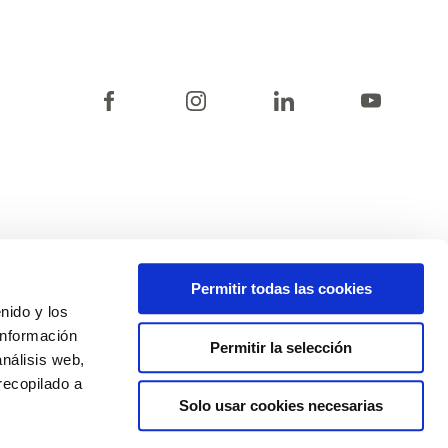
Permitir todas las cookies
enido y los
información
Permitir la selección
análisis web,
POLÍTICA DE COOKIES
CANAL DE CUMPLIMIENTO
recopilado a
Solo usar cookies necesarias