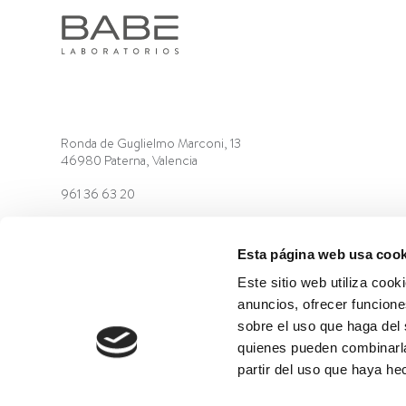
Ronda de Guglielmo Marconi, 13
46980 Paterna, Valencia
961 36 63 20
Esta página web usa cook
Este sitio web utiliza cook
anuncios, ofrecer funcione
sobre el uso que haga del 
©2022 Laboratorios BABÉ S.L.
CÓDIGO ÉTICO
AVISO
quienes pueden combinarla
partir del uso que haya he