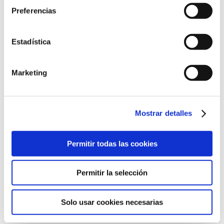
Preferencias
Ronda de Guglielmo Marconi, 13
Estadística
46980 Paterna, Valencia
961 36 63 20
Marketing
Mostrar detalles
©2022 Laboratorios BABÉ S.L.
Permitir todas las cookies
CÓDIGO ÉTICO
AVISO LEGAL
POLÍTICA DE CALIDAD
POLÍTICA DE PRIVACIDAD
POLÍTICA DE COOKIES
Permitir la selección
CANAL DE CUMPLIMIENTO
Solo usar cookies necesarias