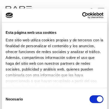
Esta página web usa cookies
Este sitio web utiliza cookies propias y de terceros con la
finalidad de personalizar el contenido y los anuncios,
ofrecer funciones de redes sociales y analizar el tráfico.
Además, compartimos información sobre el uso que
Soy particular
Soy profesional
haga del sitio web con nuestros partners de redes
sociales, publicidad y análisis web, quienes pueden
He leído y acepto el tratamiento de mis datos personales, de conformidad con lo
combinarla con otra información que les haya
dispuesto en la
Política de Privacidad
.
proporcionado o que hayan recopilado a partir del uso
que haya hecho de sus servicios.
Selección
Más información
Necesario
de
consentimiento