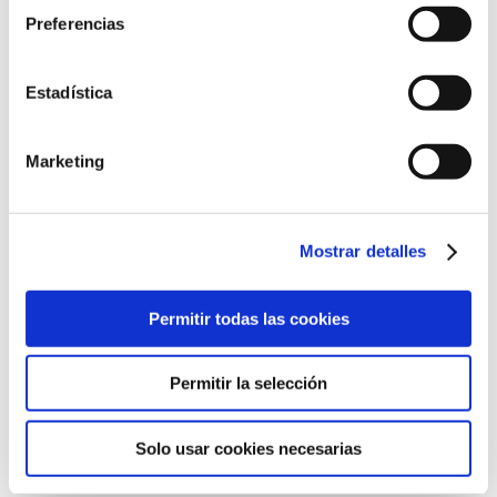
Preferencias
Ronda de Guglielmo Marconi, 13
Estadística
46980 Paterna, Valencia
961 36 63 20
Marketing
Mostrar detalles
©2022 Laboratorios BABÉ S.L.
Permitir todas las cookies
CÓDIGO ÉTICO
AVISO LEGAL
POLÍTICA DE CALIDAD
POLÍTICA DE PRIVACIDAD
POLÍTICA DE COOKIES
Permitir la selección
CANAL DE CUMPLIMIENTO
Solo usar cookies necesarias