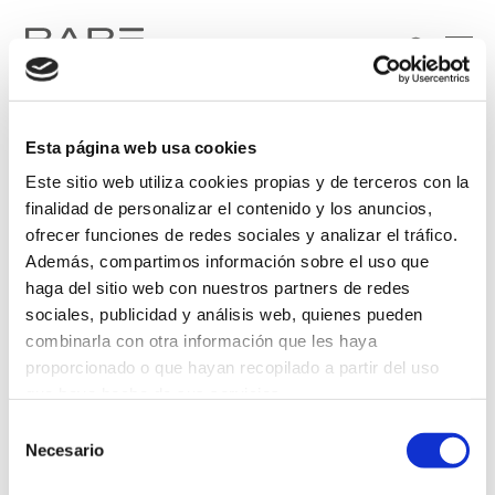
Esta página web usa cookies
Este sitio web utiliza cookies propias y de terceros con la
finalidad de personalizar el contenido y los anuncios,
ofrecer funciones de redes sociales y analizar el tráfico.
Además, compartimos información sobre el uso que
Soy particular
Soy profesional
haga del sitio web con nuestros partners de redes
sociales, publicidad y análisis web, quienes pueden
He leído y acepto el tratamiento de mis datos personales, de conformidad con lo
combinarla con otra información que les haya
dispuesto en la
Política de Privacidad
.
proporcionado o que hayan recopilado a partir del uso
que haya hecho de sus servicios.
Selección
Más información
Necesario
de
consentimiento