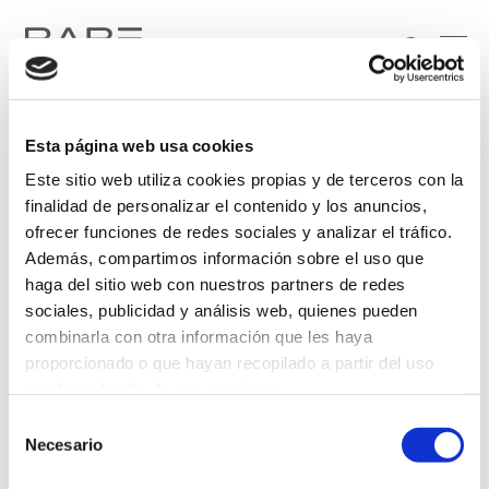
Esta página web usa cookies
Este sitio web utiliza cookies propias y de terceros con la
finalidad de personalizar el contenido y los anuncios,
ofrecer funciones de redes sociales y analizar el tráfico.
Además, compartimos información sobre el uso que
Soy particular
Soy profesional
haga del sitio web con nuestros partners de redes
sociales, publicidad y análisis web, quienes pueden
He leído y acepto el tratamiento de mis datos personales, de conformidad con lo
combinarla con otra información que les haya
dispuesto en la
Política de Privacidad
.
proporcionado o que hayan recopilado a partir del uso
que haya hecho de sus servicios.
Selección
Más información
Necesario
de
consentimiento