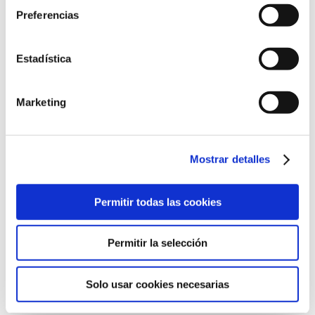
Preferencias
Ronda de Guglielmo Marconi, 13
Estadística
46980 Paterna, Valencia
961 36 63 20
Marketing
Mostrar detalles
©2022 Laboratorios BABÉ S.L.
Permitir todas las cookies
CÓDIGO ÉTICO
AVISO LEGAL
POLÍTICA DE CALIDAD
POLÍTICA DE PRIVACIDAD
POLÍTICA DE COOKIES
Permitir la selección
CANAL DE CUMPLIMIENTO
Solo usar cookies necesarias