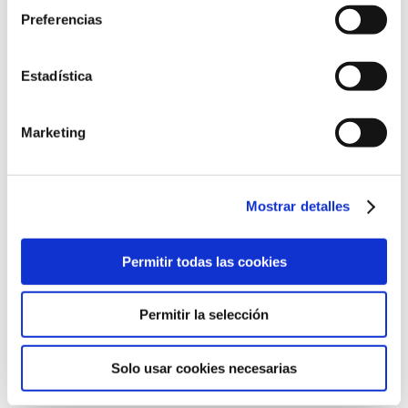
Preferencias
Ronda de Guglielmo Marconi, 13
Estadística
46980 Paterna, Valencia
961 36 63 20
Marketing
Mostrar detalles
©2022 Laboratorios BABÉ S.L.
Permitir todas las cookies
CÓDIGO ÉTICO
AVISO LEGAL
POLÍTICA DE CALIDAD
POLÍTICA DE PRIVACIDAD
POLÍTICA DE COOKIES
Permitir la selección
CANAL DE CUMPLIMIENTO
Solo usar cookies necesarias