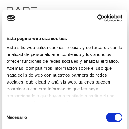
Esta página web usa cookies
Este sitio web utiliza cookies propias y de terceros con la
finalidad de personalizar el contenido y los anuncios,
ofrecer funciones de redes sociales y analizar el tráfico.
Además, compartimos información sobre el uso que
Soy particular
Soy profesional
haga del sitio web con nuestros partners de redes
sociales, publicidad y análisis web, quienes pueden
He leído y acepto el tratamiento de mis datos personales, de conformidad con lo
combinarla con otra información que les haya
dispuesto en la
Política de Privacidad
.
proporcionado o que hayan recopilado a partir del uso
que haya hecho de sus servicios.
Selección
Más información
Necesario
de
consentimiento